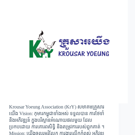
Krousar Yoeung Association (KrY) សមាគមគ្រួសារ
យើង Vision: កុមារកម្ពុជាទាំងអស់ ទទួលបាន ការថែទាំ
និងអភិវឌ្ឍន៍ ក្នុងបរិស្ថានអំណោយផលមួយ ដែល
ប្រកបដោយ ការគោរពសិទ្ធិ និងតម្រូវការរបស់ពួកគាត់ ។
Mission: យើងចូលរួមរំលែក ការងារលើកកំពស់ អភិវឌ្ឍ